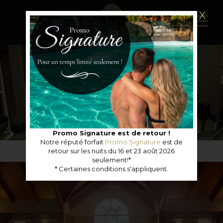
X
Promo Signature est de retour !
Notre réputé forfait
Promo Signature
est de
retour sur les nuits du 16 et 23 août 2026
seulement!*
* Certaines conditions s'appliquent.