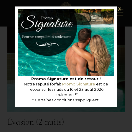
X
Promo Signature est de retour !
Notre réputé forfait
Promo Signature
est de
retour sur les nuits du 16 et 23 août 2026
seulement!*
* Certaines conditions s'appliquent.
Évasion (2 nuits)