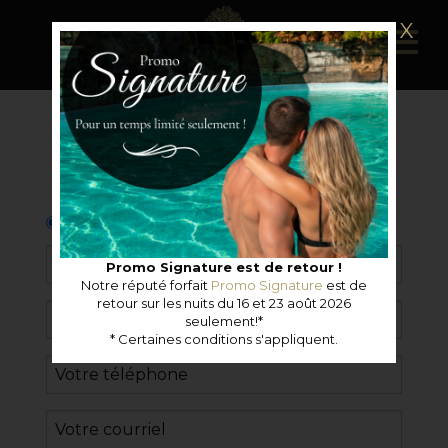
X
Monsieur
Madame
Promo Signature est de retour !
Notre réputé forfait
Promo Signature
est de
retour sur les nuits du 16 et 23 août 2026
seulement!*
* Certaines conditions s'appliquent.