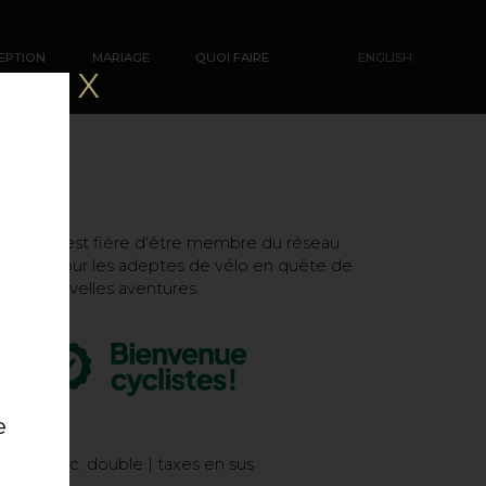
EPTION
MARIAGE
QUOI FAIRE
ENGLISH
X
odefroy est fière d'être membre du réseau
listes
pour les adeptes de vélo en quête de
nouvelles aventures.
e
pers. | occ. double | taxes en sus