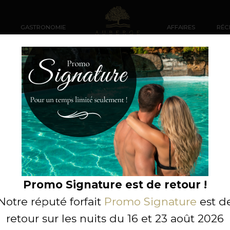
GASTRONOMIE
AFFAIRES
RÉC
Vélo
L'Auberge G
Bienvenue Cyc
Promo Signature est de retour !
Notre réputé forfait
Promo Signature
est d
À partir de
179,00 $
retour sur les nuits du 16 et 23 août 2026
par 