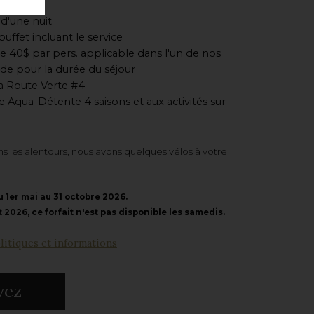
'une nuit
buffet
incluant le service
e 40$ par pers. applicable dans l'un de nos
lide pour la durée du séjour
la Route Verte #4
e Aqua-Détente 4 saisons et aux activités sur
s les alentours, nous avons quelques vélos à votre
u 1er mai au 31 octobre 2026.
t 2026, ce forfait n'est pas disponible les samedis.
litiques et informations
vez