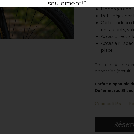
seulement!*
Hébergement d
* Certaines conditions s'appliquent.
Petit déjeuner
Carte-cadeau d
restaurants, va
Accès direct à 
Accès à l'Espac
place
Pour une balade dan
disposition (gratuit).
Forfait disponible d
Du 1er mai au 31 aoû
Commodités
Po
Réser