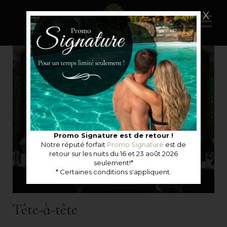
X
Promo Signature est de retour !
Notre réputé forfait
Promo Signature
est de
retour sur les nuits du 16 et 23 août 2026
seulement!*
* Certaines conditions s'appliquent.
Tête-à-tête