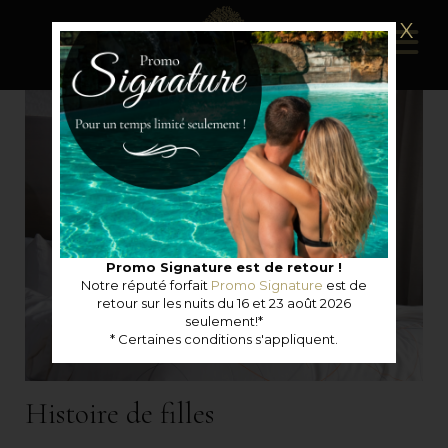
X
Promo Signature est de retour !
Notre réputé forfait
Promo Signature
est de
retour sur les nuits du 16 et 23 août 2026
seulement!*
* Certaines conditions s'appliquent.
Histoire de filles