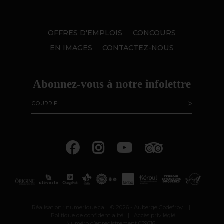
OFFRES D'EMPLOIS
CONCOURS
EN IMAGES
CONTACTEZ-NOUS
Abonnez-vous à notre infolettre
Réalisation :
numerique.ca
© 2026 - Auberge Godefroy
|
Politique de confidentialité
|
Accès privilégié
Numéro d’enregistrement 039616