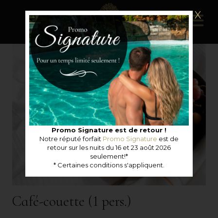
X
Promo Signature est de retour !
Notre réputé forfait
Promo Signature
est de
retour sur les nuits du 16 et 23 août 2026
seulement!*
* Certaines conditions s'appliquent.
Café-couette (1 pers.)