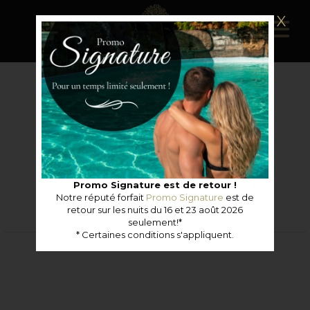
X
Ce forfait n'est plus disponible.
CONSULTER LES FORFAITS DE CETTE CATÉGORIE
Promo Signature est de retour !
Notre réputé forfait
Promo Signature
est de
retour sur les nuits du 16 et 23 août 2026
seulement!*
* Certaines conditions s'appliquent.