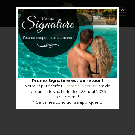
X
Ce forfait n'est plus disponible.
CONSULTER LES FORFAITS DE CETTE CATÉGORIE
Promo Signature est de retour !
Notre réputé forfait
Promo Signature
est de
retour sur les nuits du 16 et 23 août 2026
seulement!*
* Certaines conditions s'appliquent.