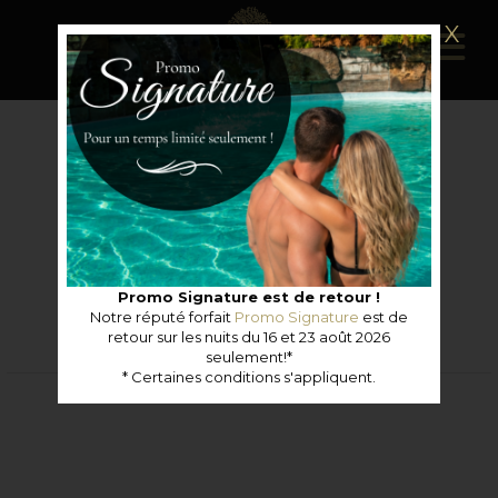
X
Ce forfait n'est plus disponible.
CONSULTER LES FORFAITS DE CETTE CATÉGORIE
Promo Signature est de retour !
Notre réputé forfait
Promo Signature
est de
retour sur les nuits du 16 et 23 août 2026
seulement!*
* Certaines conditions s'appliquent.