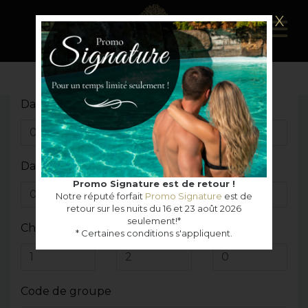
X
Date d'arrivée
Date de départ
Promo Signature est de retour !
Notre réputé forfait
Promo Signature
est de
retour sur les nuits du 16 et 23 août 2026
seulement!*
Chambres
Adultes
Enfants
* Certaines conditions s'appliquent.
Code de groupe