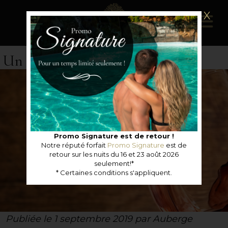
X
Un grand honneur!
Promo Signature est de retour !
Notre réputé forfait
Promo Signature
est de
retour sur les nuits du 16 et 23 août 2026
seulement!*
* Certaines conditions s'appliquent.
Publiée le 1 septembre 2019 par Auberge