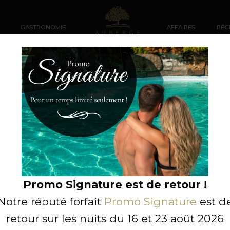
GASTRONOMIE
AFFAIRES
RÉC
amants
Promo Signature est de retour !
Notre réputé forfait
Promo Signature
est d
retour sur les nuits du 16 et 23 août 2026