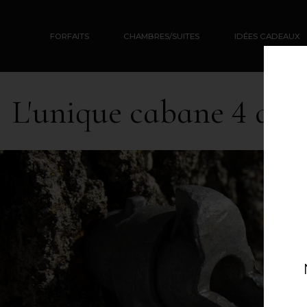
FORFAITS
CHAMBRES/SUITES
IDÉES CADEAUX
L'unique cabane 4 di