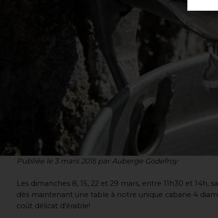
Publiée le 3 mars 2015 par Auberge Godefroy
Les dimanches 8, 15, 22 et 29 mars, entre 11h30 et 14h,
dès maintenant une table à notre unique cabane 4 diaman
coût délicat d'érable!