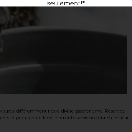
seulement!*
* Certaines conditions s'appliquent.
 savourez différemment notre divine gastronomie. Réservez
ts et partager en famille ou entre amis un brunch festif au