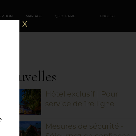
EPTION
MARIAGE
QUOI FAIRE
ENGLISH
X
Nouvelles
Hôtel exclusif | Pour
service de 1re ligne
e
Mesures de sécurité -
Séjournez en confiance