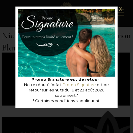
X
Niagara Peninsula, VQA, Sauvignon
Blanc, Black Reserve, 2011
Promo Signature est de retour !
Notre réputé forfait
Promo Signature
est de
retour sur les nuits du 16 et 23 août 2026
seulement!*
* Certaines conditions s'appliquent.